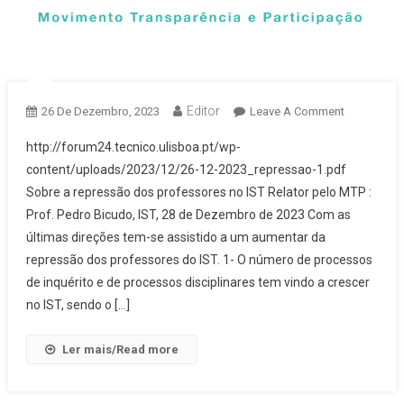
Editor
On
26 De Dezembro, 2023
Leave A Comment
Sobre
http://forum24.tecnico.ulisboa.pt/wp-
A
content/uploads/2023/12/26-12-2023_repressao-1.pdf
Repressão
Sobre a repressão dos professores no IST Relator pelo MTP :
Dos
Prof. Pedro Bicudo, IST, 28 de Dezembro de 2023 Com as
Professore
No
últimas direções tem-se assistido a um aumentar da
IST
repressão dos professores do IST. 1- O número de processos
de inquérito e de processos disciplinares tem vindo a crescer
no IST, sendo o […]
Ler mais/Read more