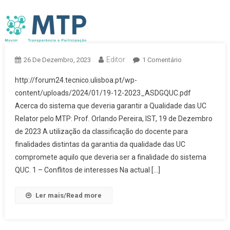
Editor
Em
26 De Dezembro, 2023
1 Comentário
Acerca
http://forum24.tecnico.ulisboa.pt/wp-
Do
content/uploads/2024/01/19-12-2023_ASDGQUC.pdf
Sistema
Acerca do sistema que deveria garantir a Qualidade das UC
Que
Relator pelo MTP: Prof. Orlando Pereira, IST, 19 de Dezembro
Deveria
Garantir
de 2023 A utilização da classificação do docente para
A
finalidades distintas da garantia da qualidade das UC
Qualidade
compromete aquilo que deveria ser a finalidade do sistema
Das
QUC. 1 – Conflitos de interesses Na actual […]
UC
Ler mais/Read more