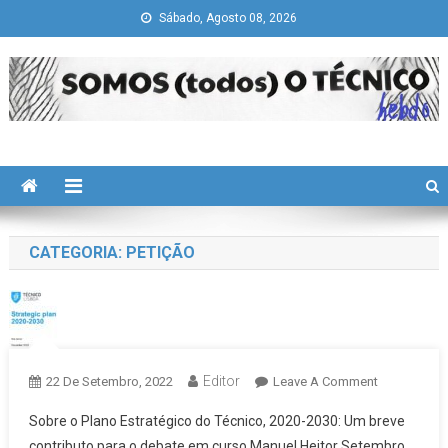
Skip
Sábado, Agosto 08, 2026
to
content
Somos todos "O Técnico"
history is a guide to navigation in perilous times
CATEGORIA:
PETIÇÃO
Editor
On
22 De Setembro, 2022
Leave A Comment
Plano
Sobre o Plano Estratégico do Técnico, 2020-2030: Um breve
Estratégico
contributo para o debate em curso Manuel Heitor Setembro