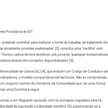
pela Provedoria do IST
 ‘
pretende contribuir para melhorar a forma de trabalhar, de tratamento do
ordar ativamente condutas inadequadas
’ [3], constitui uma “cartilha” com
 Técnico Lisboa deverá obedecer, sob pena de ‘
quaisquer inobservância
edoria através dos contactos disponibilizados
’ [3].
Universidade de Lisboa (UL) [4], que incluem um Código de Conduta e de
s indicadores, o modelo comportamental da Escola. Não se compreende,
 um conjunto restrito de membros da Comunidade que, de uma forma
mas uma Doutrina a seguir.
penas, e em flagrante oposição com os princípios regulados pela UL,
iberdade de expressão e a liberdade científica’
[5], posicionando-se a