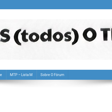
pe
MTP – Lista M
Sobre O Fórum