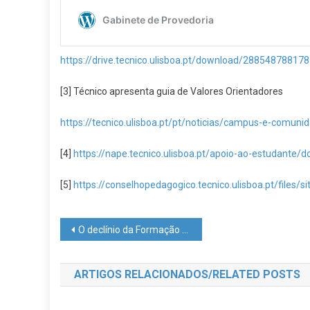
https://drive.tecnico.ulisboa.pt/download/28854878817
[3] Técnico apresenta guia de Valores Orientadores
https://tecnico.ulisboa.pt/pt/noticias/campus-e-comuni
[4]
https://nape.tecnico.ulisboa.pt/apoio-ao-estudante
[5]
https://conselhopedagogico.tecnico.ulisboa.pt/files/
Navegação
O declínio da Formação Educativa – As estratégias e metas defendidas pelo Conselho Pedagógico do IST –
de
ARTIGOS RELACIONADOS/RELATED POSTS
artigos