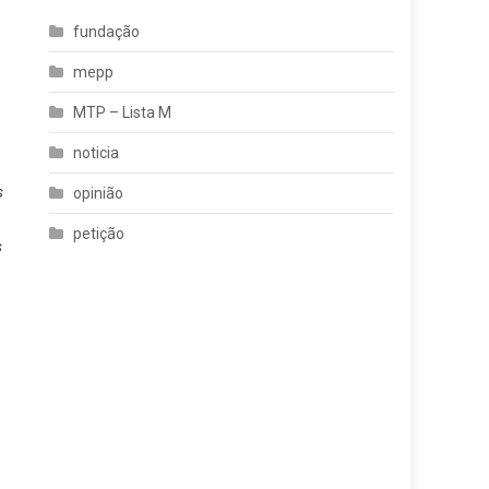
fundação
mepp
MTP – Lista M
noticia
s
opinião
petição
s