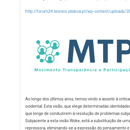
A
Intr
http://forum24.tecnico.ulisboa.pt/wp-content/upload
De
Uma
Age
Wok
No
IST?
Ao longo dos últimos anos, temos vindo a assistir à criti
ocidental. Esta visão, que elege determinadas identidad
que longe de conduzirem à resolução de problemas sub
Subjacente a esta visão Woke, está a substituição de um
repressora, eliminando-se a expressão do pensamento e a