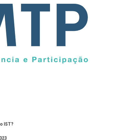
el
o IST?
demia
2023