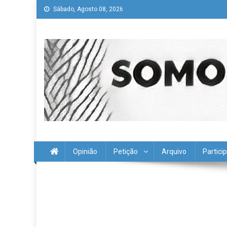
Skip
Sábado, Agosto 08, 2026
to
content
Somos todos "O Técnico"
history is a guide to navigation in perilous times
Opinião
Petição
Arquivo
Partici