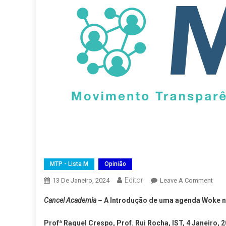
MTP - Lista M
Opinião
Editor
On
13 De Janeiro, 2024
Leave A Comment
Canc
Cancel Academia
– A Introdução de uma agenda Woke n
Aca
–
Profª Raquel Crespo, Prof. Rui Rocha, IST, 4 Janeiro, 