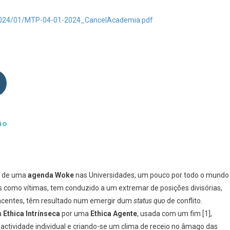
odução
s/2024/01/MTP-04-01-2024_CancelAcademia.pdf
nda
e
ca de uma
agenda
Woke
nas Universidades, um pouco por todo o mundo
es como vítimas, tem conduzido a um extremar de posições divisórias,
jacentes, têm resultado num emergir dum
status quo
de conflito.
a
Ethica Intrínseca
por uma
Ethica Agente
, usada com um fim [1],
ctividade individual e criando-se um clima de receio no âmago das