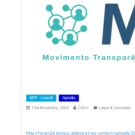
MTP - Lista M
Opinião
Editor
On
1 De Novembro, 2023
Leave A Comment
A
?
Bo
http://forum24.tecnico.ulisboa.pt/wp-content/upload