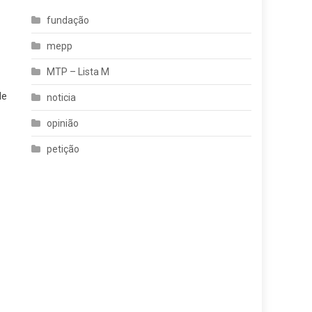
fundação
mepp
MTP – Lista M
de
noticia
opinião
petição