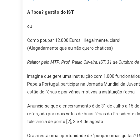
Ge
D
A ?boa? gestão do IST
IS
ou
Como poupar 12.000 Euros… ilegalmente, claro!
(Alegadamente que eu não quero chatices)
Relator pelo MTP: Prof. Paulo Oliveira, IST, 31 de Outubro d
Imagine que gere uma instituição com 1.000 funcionário
Papa a Portugal, participar na Jornada Mundial da Juven
estão de férias e por vários motivos a instituição fecha.
Anuncie-se que o encerramento é de 31 de Julho a 15 de a
reforçada por mais votos de boas férias da Presidente do C
tolerância de ponto [2], 3 e 4 de agosto.
Ora aí está uma oportunidade de “poupar umas guitas”! Ret