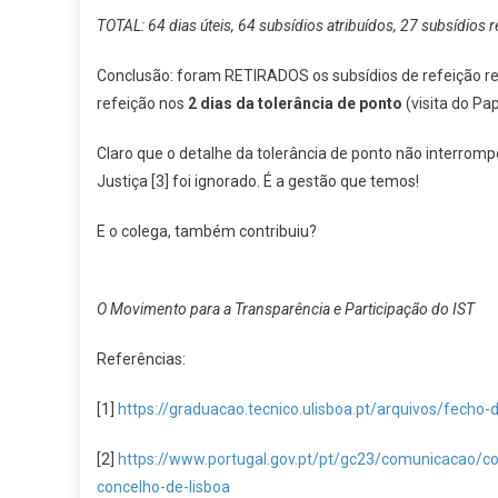
TOTAL: 64 dias úteis, 64 subsídios atribuídos, 27 subsídios r
Conclusão: foram RETIRADOS os subsídios de refeição respe
refeição nos
2 dias da tolerância de ponto
(visita do Pap
Claro que o detalhe da tolerância de ponto não interro
Justiça [3] foi ignorado. É a gestão que temos!
E o colega, também contribuiu?
O Movimento para a Transparência e Participação do IST
Referências:
[1]
https://graduacao.tecnico.ulisboa.pt/arquivos/fecho-
[2]
https://www.portugal.gov.pt/pt/gc23/comunicacao/co
concelho-de-lisboa