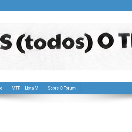
pe
MTP – Lista M
Sobre O Fórum