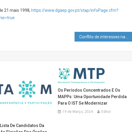
 de 21 maio 1998,
https://www.dgaep.gov.pt/stap/infoPage.cfm?
is=true
Conflito de interesses na Provedoria do Conselho de Escola do Instituto Superior Técnico – A problemática do Assédio no IST
Os Períodos Concentrados E Os
MAPPs: Uma Oportunidade Perdida
Para O IST Se Modernizar
19 de Março, 2024
Editor
Lista De Candidatos Da
a As Eleições Dos Órgãos