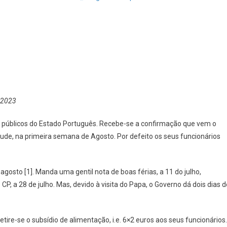
stão
o
T
e 2023
s públicos do Estado Português. Recebe-se a confirmação que vem o
tude, na primeira semana de Agosto. Por defeito os seus funcionários
gosto [1]. Manda uma gentil nota de boas férias, a 11 do julho,
P, a 28 de julho. Mas, devido à visita do Papa, o Governo dá dois dias d
ire-se o subsídio de alimentação, i.e. 6×2 euros aos seus funcionários.