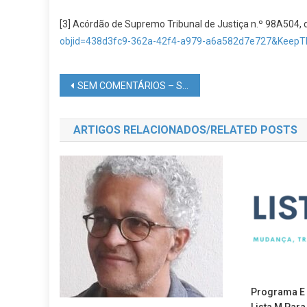
[3] Acórdão de Supremo Tribunal de Justiça n.º 98A504,
objid=438d3fc9-362a-42f4-a979-a6a582d7e727&KeepTh
Navegação
SEM COMENTÁRIOS – SÓ EVIDÊNCIA DE DADOS!
de
ARTIGOS RELACIONADOS/RELATED POSTS
artigos
Programa E 
Lista M Par