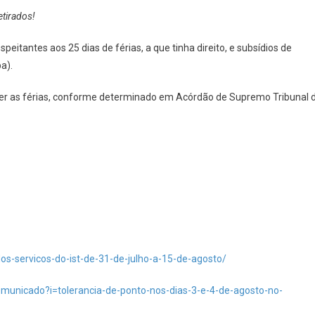
etirados!
itantes aos 25 dias de férias, a que tinha direito, e subsídios de
a).
mper as férias, conforme determinado em Acórdão de Supremo Tribunal 
dos-servicos-do-ist-de-31-de-julho-a-15-de-agosto/
municado?i=tolerancia-de-ponto-nos-dias-3-e-4-de-agosto-no-