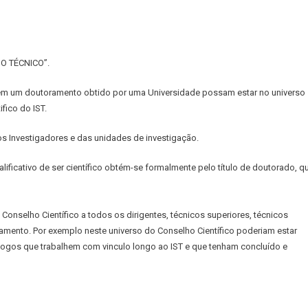
n
ano
tratégico
 O TÉCNICO”.
anuel
lonso
 têm um doutoramento obtido por uma Universidade possam estar no universo
fico do IST.
os Investigadores e das unidades de investigação.
alificativo de ser científico obtém-se formalmente pelo título de doutorado, q
Conselho Científico a todos os dirigentes, técnicos superiores, técnicos
ramento. Por exemplo neste universo do Conselho Científico poderiam estar
logos que trabalhem com vinculo longo ao IST e que tenham concluído e