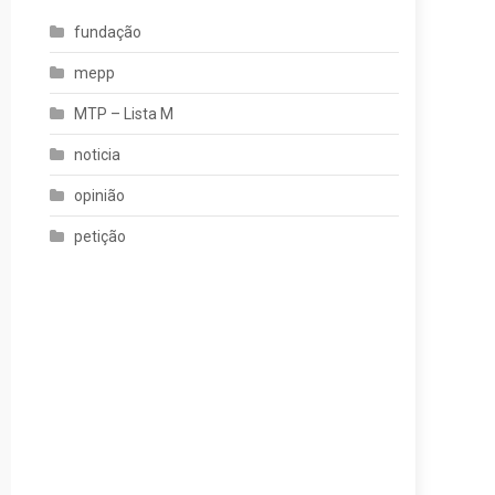
fundação
mepp
MTP – Lista M
noticia
opinião
petição