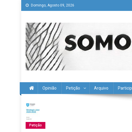
Skip
Domingo, Agosto 09, 2026
to
content
Somos todos "O Técnico"
history is a guide to navigation in perilous times
Opinião
Petição
Arquivo
Partici
Petição