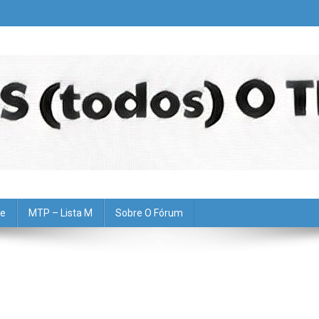
pe
MTP – Lista M
Sobre O Fórum