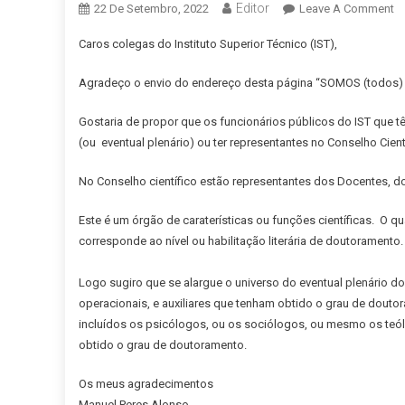
Editor
O
22 De Setembro, 2022
Leave A Comment
Pl
Caros colegas do Instituto Superior Técnico (IST),
Es
–
Agradeço o envio do endereço desta página “SOMOS (todos)
M
A
Gostaria de propor que os funcionários públicos do IST que
(ou eventual plenário) ou ter representantes no Conselho Cienti
No Conselho científico estão representantes dos Docentes, d
Este é um órgão de caraterísticas ou funções científicas. O qu
corresponde ao nível ou habilitação literária de doutoramento.
Logo sugiro que se alargue o universo do eventual plenário do 
operacionais, e auxiliares que tenham obtido o grau de douto
incluídos os psicólogos, ou os sociólogos, ou mesmo os teó
obtido o grau de doutoramento.
Os meus agradecimentos
Manuel Peres Alonso