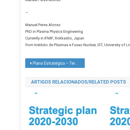
—
Manuel Peres Alonso
PhD in Plasma Physics Engineering
Currently in IFMIF, Rokkasho, Japan
from Instituto de Plasmas e Fusao Nuclear, IST, University of L
Navegação
Plano Estratégico – Teresa Heitor
de
ARTIGOS RELACIONADOS/RELATED POSTS
artigos