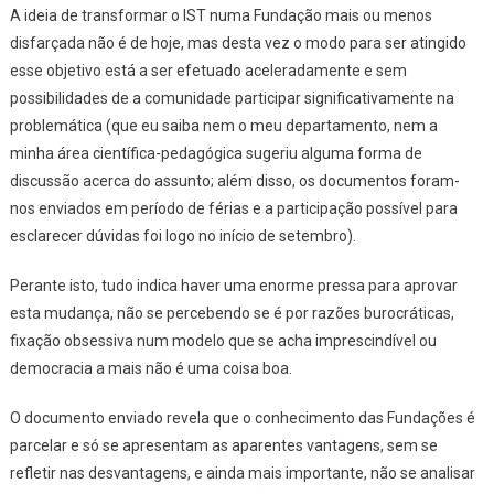
Armando
A ideia de transformar o IST numa Fundação mais ou menos
L.
disfarçada não é de hoje, mas desta vez o modo para ser atingido
Silva
esse objetivo está a ser efetuado aceleradamente e sem
possibilidades de a comunidade participar significativamente na
problemática (que eu saiba nem o meu departamento, nem a
minha área científica-pedagógica sugeriu alguma forma de
discussão acerca do assunto; além disso, os documentos foram-
nos enviados em período de férias e a participação possível para
esclarecer dúvidas foi logo no início de setembro).
Perante isto, tudo indica haver uma enorme pressa para aprovar
esta mudança, não se percebendo se é por razões burocráticas,
fixação obsessiva num modelo que se acha imprescindível ou
democracia a mais não é uma coisa boa.
O documento enviado revela que o conhecimento das Fundações é
parcelar e só se apresentam as aparentes vantagens, sem se
refletir nas desvantagens, e ainda mais importante, não se analisar