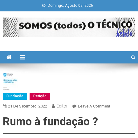
Skip
Domingo, Agosto 09, 2026
to
content
Somos todos "O Técnico"
history is a guide to navigation in perilous times
Fundação
Petição
Editor
On
21 De Setembro, 2022
Leave A Comment
Plano
Rumo à fundação ?
Estratégico
–
José