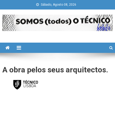
Skip
Sábado, Agosto 08, 2026
to
content
Somos todos "O Técnico"
history is a guide to navigation in perilous times
A obra pelos seus arquitectos.