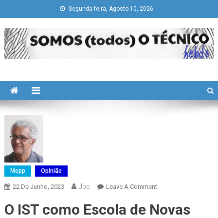
Skip
Segunda-feira, Agosto 10, 2026
to
content
Somos todos "O Técnico"
history is a guide to navigation in perilous times
Mepp
Opinião
Jpc
On
22 De Junho, 2023
Leave A Comment
O
O IST como Escola de Novas
IST