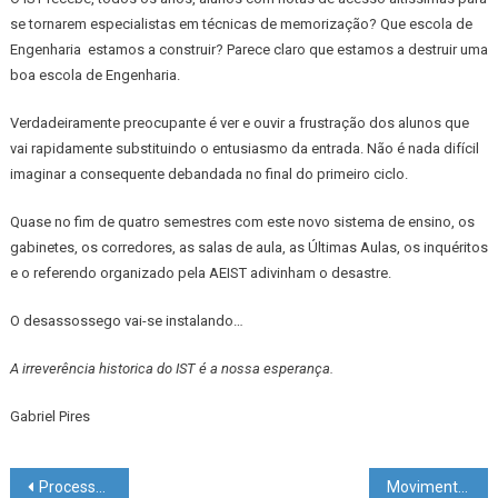
se tornarem especialistas em técnicas de memorização? Que escola de
Engenharia estamos a construir? Parece claro que estamos a destruir uma
boa escola de Engenharia.
Verdadeiramente preocupante é ver e ouvir a frustração dos alunos que
vai rapidamente substituindo o entusiasmo da entrada. Não é nada difícil
imaginar a consequente debandada no final do primeiro ciclo.
Quase no fim de quatro semestres com este novo sistema de ensino, os
gabinetes, os corredores, as salas de aula, as Últimas Aulas, os inquéritos
e o referendo organizado pela AEIST adivinham o desastre.
O desassossego vai-se instalando…
A irreverência historica do IST é a nossa esperança.
Gabriel Pires
Navegação
Processo de consulta interna do Plano Estratégico do IST 2020-2030 – Ricardo Schiappa
Movimento Transparência e Participação