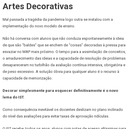
Como
Artes Decorativas
Escola
De
Mal passada a tragédia da pandemia logo outra se instalou com a
Novas
implementação do novo modelo de ensino.
Artes
Decorativas
Não há conversa com alunos que não conduza espontaneamente à ideia
de que são “baldes” que se enchem de “coisas” decoradas à pressa para
esvaziar no MAP mais próximo. O tempo para a assimilação de conceitos,
o amadurecimento das ideias e a capacidade de resolução de problemas
desapareceram no turbilhão da avaliação contínua intensiva, obrigatória e
de peso excessivo. A solução óbvia para qualquer aluno é o recurso à
capacidade de memorização.
Decorar simplesmente para esquecer definitivamente é o novo
lema do IST.
Como consequência inevitável os docentes deslizam no plano inclinado
do nível das avaliações para evitar taxas de aprovação ridículas.
O IST recebe, todos os anos, alunos com notas de acesso altíssimas para