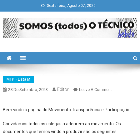
Skip
Sexta-feira, Agosto 07, 2026
to
content
Somos todos "O Técnico"
history is a guide to navigation in perilous times
MTP - Lista M
Editor
On
28 De Setembro, 2023
Leave A Comment
Movimento
Transparência
Bem vindo à página do Movimento Transparência e Participação
E
Participação
Convidamos todos os colegas a aderirem ao movimento. Os
documentos que temos vindo a produzir são os seguintes.