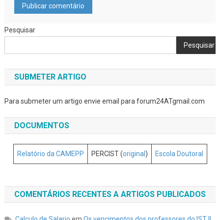
Pesquisar
Pesquisar
SUBMETER ARTIGO
Para submeter um artigo envie email para forum24ATgmail.com
DOCUMENTOS
Relatório da CAMEPP
PERCIST (
original
)
Escola Doutoral
COMENTÁRIOS RECENTES A ARTIGOS PUBLICADOS
Calculo de Salario
em
Os vencimentos dos professores do IST II