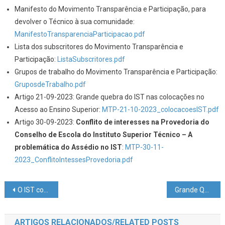
Manifesto do Movimento Transparência e Participação, para
devolver o Técnico à sua comunidade:
ManifestoTransparenciaParticipacao.pdf
Lista dos subscritores do Movimento Transparência e
Participação:
ListaSubscritores.pdf
Grupos de trabalho do Movimento Transparência e Participação:
GruposdeTrabalho.pdf
Artigo 21-09-2023: Grande quebra do IST nas colocações no
Acesso ao Ensino Superior:
MTP-21-10-2023_colocacoesIST.pdf
Artigo 30-09-2023:
Conflito de interesses na Provedoria do
Conselho de Escola do Instituto Superior Técnico – A
problemática do Assédio no IST
:
MTP-30-11-
2023_ConflitoIntessesProvedoria.pdf
Navegação
O IST como Escola de Novas Artes Decorativas
Grande Quebra do IST nas Colocações no Acesso ao Ensino Superior
de
ARTIGOS RELACIONADOS/RELATED POSTS